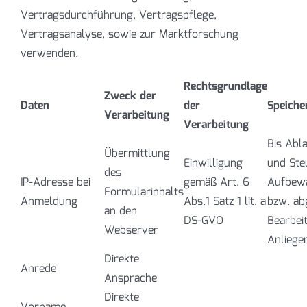
Vertragsdurchführung, Vertragspflege,
Vertragsanalyse, sowie zur Marktforschung
verwenden.
Rechtsgrundlage
Zweck der
Daten
der
Speiche
Verarbeitung
Verarbeitung
Bis Abl
Übermittlung
Einwilligung
und Ste
des
IP-Adresse bei
gemäß Art. 6
Aufbewa
Formularinhalts
Anmeldung
Abs.1 Satz 1 lit. a
bzw. ab
an den
DS-GVO
Bearbei
Webserver
Anliege
Direkte
Anrede
Ansprache
Direkte