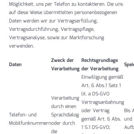
Möglichkeit, uns per Telefon zu kontaktieren. Die uns
auf diese Weise übermittelten personenbezogenen
Daten werden wir zur Vertragserfüllung,
Vertragsdurchführung, Vertragspflege,
Vertragsanalyse, sowie zur Marktforschung
verwenden.
Zweck der
Rechtsgrundlage
Daten
Spei
Verarbeitung
der Verarbeitung
Einwilligung gemäß
Art. 6 Abs.1 Satz 1
lit. a DS-GVO
Verarbeitung
Vertragsanbahnung
durch einen
oder Vertrag
Bis 
Telefon- und
Sprachdialog
gemäß Art. 6 Abs.
und 
Mobilfunknummern
oder durch
1 S.1 DS-GVO;
Aufb
die